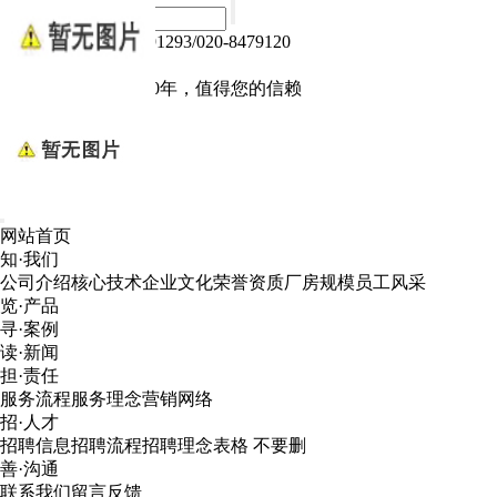
热线电话：020-84791293/020-8479120
Language :
中文版
电子产品我们做了10年，值得您的信赖
网站首页
知·我们
公司介绍
核心技术
企业文化
荣誉资质
厂房规模
员工风采
览·产品
寻·案例
读·新闻
担·责任
服务流程
服务理念
营销网络
招·人才
招聘信息
招聘流程
招聘理念
表格 不要删
善·沟通
联系我们
留言反馈