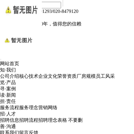
热线电话：020-84791293/020-8479120
Language :
中文版
电子产品我们做了10年，值得您的信赖
网站首页
知·我们
公司介绍
核心技术
企业文化
荣誉资质
厂房规模
员工风采
览·产品
寻·案例
读·新闻
担·责任
服务流程
服务理念
营销网络
招·人才
招聘信息
招聘流程
招聘理念
表格 不要删
善·沟通
联系我们
留言反馈