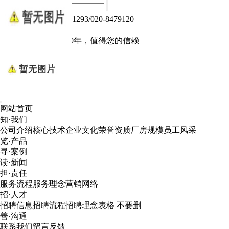
热线电话：020-84791293/020-8479120
Language :
中文版
电子产品我们做了10年，值得您的信赖
网站首页
知·我们
公司介绍
核心技术
企业文化
荣誉资质
厂房规模
员工风采
览·产品
寻·案例
读·新闻
担·责任
服务流程
服务理念
营销网络
招·人才
招聘信息
招聘流程
招聘理念
表格 不要删
善·沟通
联系我们
留言反馈