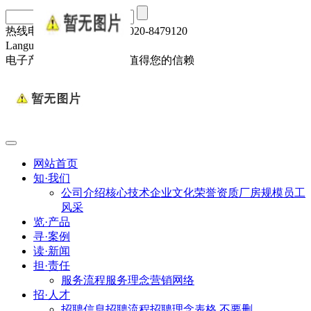
热线电话：020-84791293/020-8479120
Language :
中文版
电子产品我们做了10年，值得您的信赖
网站首页
知·我们
公司介绍
核心技术
企业文化
荣誉资质
厂房规模
员工
风采
览·产品
寻·案例
读·新闻
担·责任
服务流程
服务理念
营销网络
招·人才
招聘信息
招聘流程
招聘理念
表格 不要删