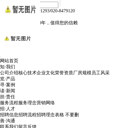
热线电话：020-84791293/020-8479120
Language :
中文版
电子产品我们做了10年，值得您的信赖
网站首页
知·我们
公司介绍
核心技术
企业文化
荣誉资质
厂房规模
员工风采
览·产品
寻·案例
读·新闻
担·责任
服务流程
服务理念
营销网络
招·人才
招聘信息
招聘流程
招聘理念
表格 不要删
善·沟通
联系我们
留言反馈