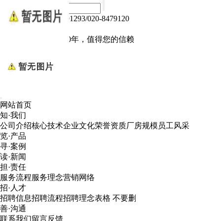
热线电话：020-84791293/020-8479120
Language :
中文版
电子产品我们做了10年，值得您的信赖
网站首页
知·我们
公司介绍
核心技术
企业文化
荣誉资质
厂房规模
员工风采
览·产品
寻·案例
读·新闻
担·责任
服务流程
服务理念
营销网络
招·人才
招聘信息
招聘流程
招聘理念
表格 不要删
善·沟通
联系我们
留言反馈