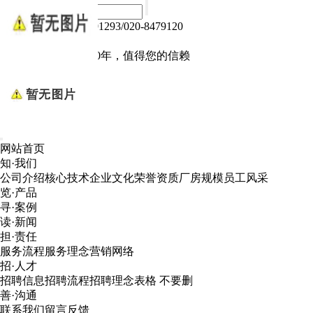
热线电话：020-84791293/020-8479120
Language :
中文版
电子产品我们做了10年，值得您的信赖
网站首页
知·我们
公司介绍
核心技术
企业文化
荣誉资质
厂房规模
员工风采
览·产品
寻·案例
读·新闻
担·责任
服务流程
服务理念
营销网络
招·人才
招聘信息
招聘流程
招聘理念
表格 不要删
善·沟通
联系我们
留言反馈